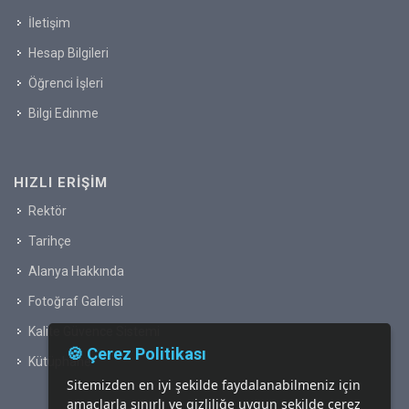
İletişim
Hesap Bilgileri
Öğrenci İşleri
Bilgi Edinme
HIZLI ERIŞIM
Rektör
Tarihçe
Alanya Hakkında
Fotoğraf Galerisi
Kalite Güvence Sistemi
🍪 Çerez Politikası
Kütüphane
Sitemizden en iyi şekilde faydalanabilmeniz için
amaçlarla sınırlı ve gizliliğe uygun şekilde çerez