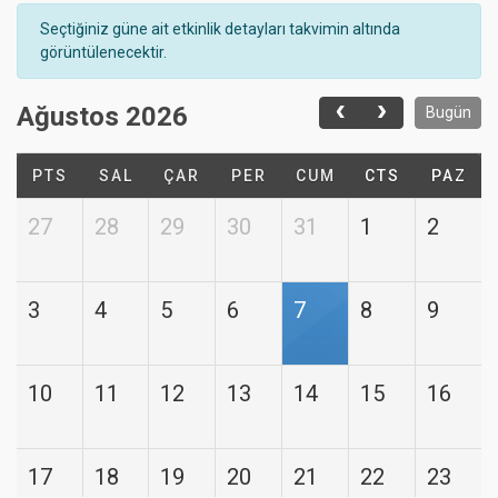
Seçtiğiniz güne ait etkinlik detayları takvimin altında
görüntülenecektir.
Ağustos 2026
Bugün
PTS
SAL
ÇAR
PER
CUM
CTS
PAZ
27
28
29
30
31
1
2
3
4
5
6
7
8
9
10
11
12
13
14
15
16
17
18
19
20
21
22
23