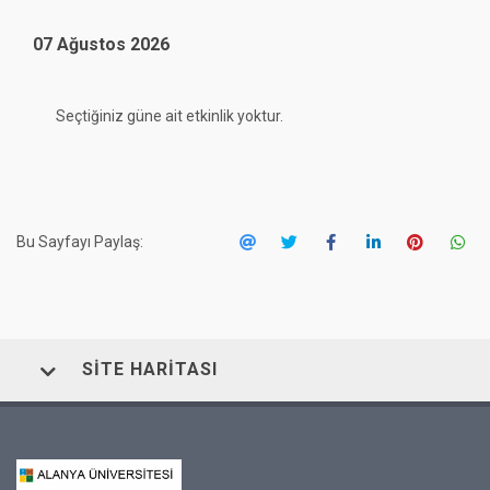
07 Ağustos 2026
24
25
26
27
28
29
30
Seçtiğiniz güne ait etkinlik yoktur.
31
1
2
3
4
5
6
Bu Sayfayı Paylaş:
SITE HARITASI